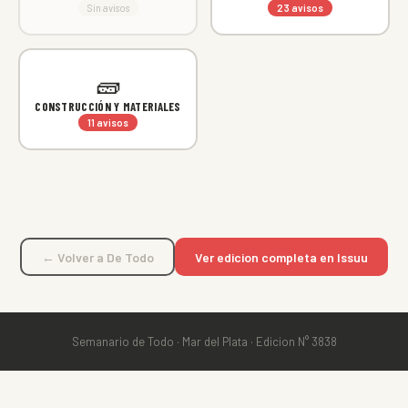
Sin avisos
23 avisos
🧱
CONSTRUCCIÓN Y MATERIALES
11 avisos
← Volver a De Todo
Ver edicion completa en Issuu
Semanario de Todo · Mar del Plata · Edicion N° 3838