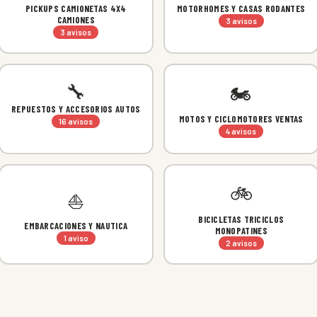
PICKUPS CAMIONETAS 4X4
MOTORHOMES Y CASAS RODANTES
CAMIONES
3 avisos
3 avisos
🔧
🏍
REPUESTOS Y ACCESORIOS AUTOS
MOTOS Y CICLOMOTORES VENTAS
16 avisos
4 avisos
🚲
⛵
BICICLETAS TRICICLOS
EMBARCACIONES Y NAUTICA
MONOPATINES
1 aviso
2 avisos