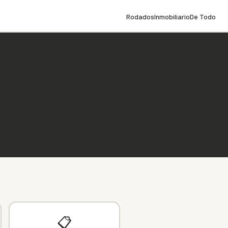
Rodados
Inmobiliario
De Todo
📋