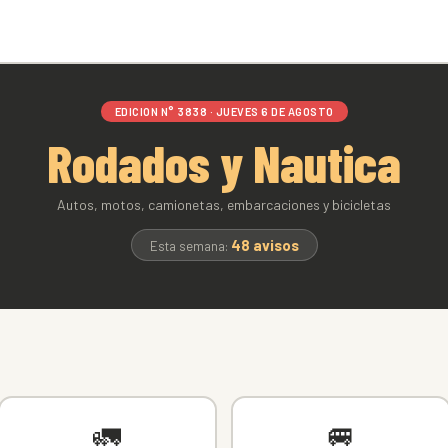
EDICION N° 3838 · JUEVES 6 DE AGOSTO
Rodados y Nautica
Autos, motos, camionetas, embarcaciones y bicicletas
48 avisos
Esta semana:
🚛
🚐